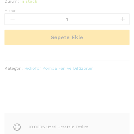
Durum:
In stock
Miktar:
ALFEN
UYUMLU
100
Tip
Sepete Ekle
FAN
DİFÜZÖR
TAKIM
quantity
Kategori:
Hidrofor Pompa Fan ve Difüzörler
10.000₺ Üzeri Ücretsiz Teslim.