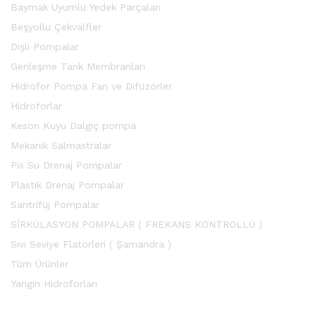
Baymak Uyumlu Yedek Parçaları
Beşyollu Çekvalfler
Dişli Pompalar
Genleşme Tank Membranları
Hidrofor Pompa Fan ve Difüzörler
Hidroforlar
Keson Kuyu Dalgıç pompa
Mekanik Salmastralar
Pis Su Drenaj Pompalar
Plastik Drenaj Pompalar
Santrifüj Pompalar
SİRKÜLASYON POMPALAR ( FREKANS KONTROLLÜ )
Sıvı Seviye Flatörleri ( Şamandra )
Tüm Ürünler
Yangın Hidroforları