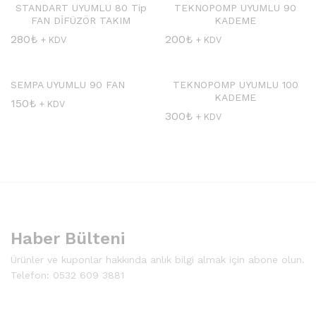
STANDART UYUMLU 80 Tip
TEKNOPOMP UYUMLU 90
FAN DİFÜZÖR TAKIM
KADEME
280
₺
200
₺
+ KDV
+ KDV
SEMPA UYUMLU 90 FAN
TEKNOPOMP UYUMLU 100
KADEME
150
₺
+ KDV
300
₺
+ KDV
Haber Bülteni
Ürünler ve kuponlar hakkında anlık bilgi almak için abone olun.
Telefon: 0532 609 3881